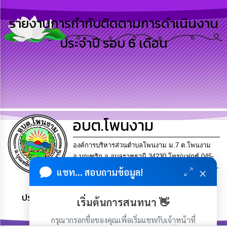
การ
ดำเนิน
รายงานการกำกับติดตามการดำเนินงาน
งาน
ประจำปี รอบ 6 เดือน
การ
ให้
บริการ
แผนการ
ใช้
จ่าย
งบ
อบต.โพนงาม
ประมาณ
ประจำ
ปี
องค์การบริหารส่วนตำบลโพนงาม ม.7 ต.โพนงาม
อ.บุณฑริก จ.อุบลราชธานี 34230.โทร/แฟกซ์ 045-
×
953005-7 เลขประจำตัวผู้เสียภาษี 0-9940-00348-26-
แชท... สอบถามข้อมูล!
การ
บริหาร
6
และ
ประชาชน มีภูมิคุ้มกัน พึ่งพาตนเอง พอเพียง เป็นสุข
พัฒนา
เริ่มต้นการสนทนา 👋
ทรัพยากร
บุคคล
กรุณากรอกชื่อของคุณเพื่อเริ่มแชทกับเจ้าหน้าที่