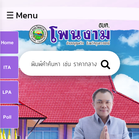
×
☰ Menu
lose
หน้า
หลัก
ข้อมูล
ก
พื้น
ฐาน
9
บุคลากร
แผน
ยุทธศาสตร์
9
ข่าวสาร
จ
กิจการ
สภา