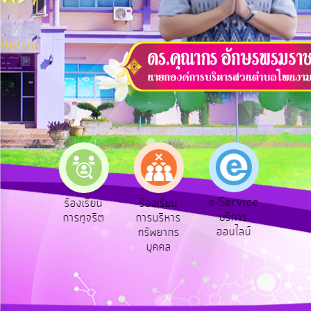
บริการ
ข้อมูล
การ
เปิด
เผย
ข้อมูล
สาธารณะ
OIT
e-
Service
e-Service
องเรียน
ร้องเรียน
ร้องเรียน
ถาม
Q&A
บริการ
องทุกข์
การทุจริต
การบริหาร
Q
ออนไลน์
ทรัพยากร
การ
บุคคล
จัดการ
ความ
รู้