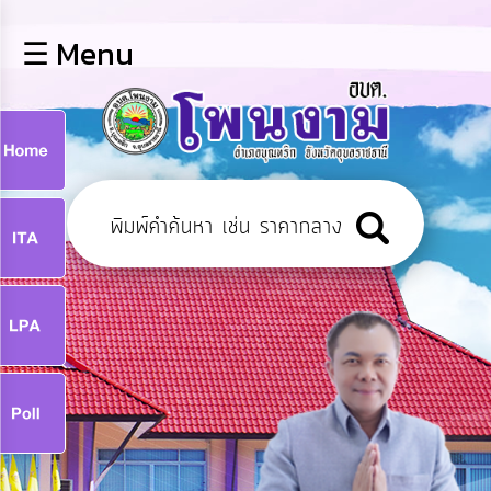
×
☰ Menu
lose
หน้า
หลัก
ข้อมูล
ก
พื้น
ฐาน
9
บุคลากร
แผน
ยุทธศาสตร์
9
ข่าวสาร
จ
กิจการ
สภา