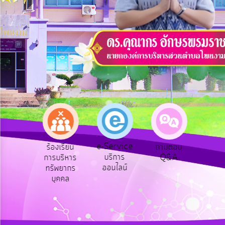
บริการ
ข้อมูล
การ
เปิด
เผย
ข้อมูล
สาธารณะ
OIT
e-
Service
e-Service
องเรียน
ร้องเรียน
ถามตอบ
สำ
Q&A
บริการ
รทุจริต
การบริหาร
Q&A
ควา
ออนไลน์
ทรัพยากร
พอ
การ
บุคคล
จัดการ
ความ
รู้