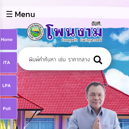
×
☰ Menu
lose
หน้า
หลัก
ข้อมูล
ก
พื้น
ฐาน
9
บุคลากร
แผน
ยุทธศาสตร์
9
ข่าวสาร
จ
กิจการ
สภา