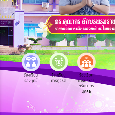
บริการ
ข้อมูล
การ
เปิด
เผย
ข้อมูล
สาธารณะ
OIT
e-
Service
e-Se
ฟังความ
ร้องเรียน
ร้องเรียน
ร้องเรียน
Q&A
บริ
ิดเห็น
ร้องทุกข์
การทุจริต
การบริหาร
ออน
ระชาชน
ทรัพยากร
การ
บุคคล
จัดการ
ความ
รู้