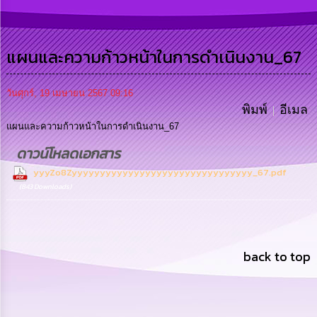
การ
ดำเนิน
งาน
แผนและความก้าวหน้าในการดำเนินงาน_67
การ
ให้
บริการ
วันศุกร์, 19 เมษายน 2567 09:16
พิมพ์
อีเมล
แผนการ
แผนและความก้าวหน้าในการดำเนินงาน_67
ใช้
ดาวน์โหลดเอกสาร
จ่าย
งบ
yyyZo8Zyyyyyyyyyyyyyyyyyyyyyyyyyyyyyyyy_67.pdf
ประมาณ
(843 Downloads)
ประจำ
ปี
การ
บริหาร
back to top
และ
พัฒนา
ทรัพยากร
บุคคล