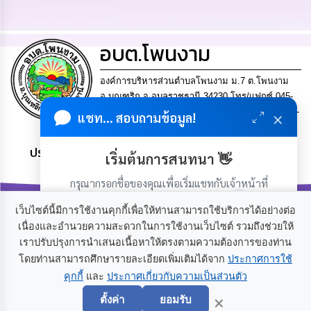
การ
จัด
อบต.โพนงาม
ซื้อ
จัด
จ้าง
องค์การบริหารส่วนตำบลโพนงาม ม.7 ต.โพนงาม
อ.บุณฑริก จ.อุบลราชธานี 34230.โทร/แฟกซ์ 045-
การ
×
953005-7 เลขประจำตัวผู้เสียภาษี 0-9940-00348-26-
แชท... สอบถามข้อมูล!
เงิน
6
การ
คลัง
ประชาชน มีภูมิคุ้มกัน พึ่งพาตนเอง พอเพียง เป็นสุข
เริ่มต้นการสนทนา 👋
แผนการ
กรุณากรอกชื่อของคุณเพื่อเริ่มแชทกับเจ้าหน้าที่
ป้องกัน
(เฉพาะในวันเวลาราชการ)
การ
เว็บไซต์นี้มีการใช้งานคุกกี้เพื่อให้ท่านสามารถใช้บริการได้อย่างต่อ
ทุจริต
เนื่องและอำนวยความสะดวกในการใช้งานเว็บไซต์ รวมถึงช่วยให้
เราปรับปรุงการนำเสนอเนื้อหาให้ตรงตามความต้องการของท่าน
การ
เกี่ยวกับเรา
ติดต่อเรา
โดยท่านสามารถศึกษารายละเอียดเพิ่มเติมได้จาก
ประกาศการใช้
ดำเนิน
คุกกี้
และ
ประกาศเกี่ยวกับความเป็นส่วนตัว
เริ่มแชท
การ
×
เพื่อ
ตั้งค่า
ยอมรับ
ป้องกัน