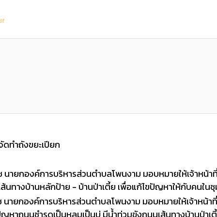
df
(107 Downloads)
จัดทำถังขยะเปียก
าช นายกองค์การบริหารส่วนตำบลโพนงาม มอบหมายให้เจ้าหน้าที
้นทางบ้านหลักป้าย - บ้านป่าเตี้ย เพื่อแก้ไขปัญหาให้กับคนในช
าช นายกองค์การบริหารส่วนตำบลโพนงาม มอบหมายให้เจ้าหน้าที
าถนนชำรุดเป็นหลุมเป็นบ่ มีน้ำท่วมขังถนนเส้นทางบ้านป่าเตี