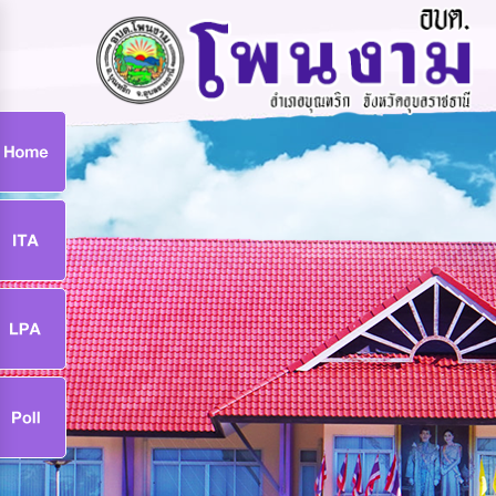
ก
9
9
จ