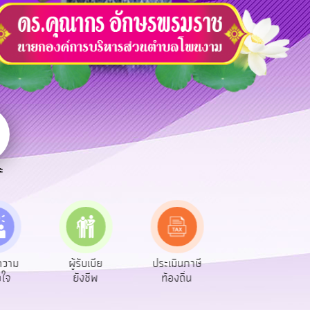
ะ
เบีย
ประเมินภาษี
ทะเบียน
ขออนุญาต
ีพ
ท้องถิ่น
พาณิชย์
ก่อสร้าง